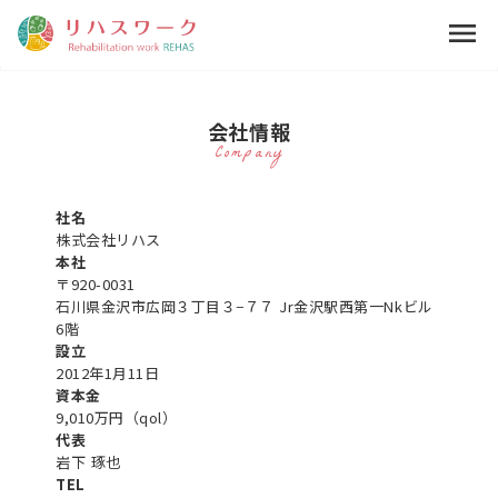
menu
会社情報
Company
社名
株式会社リハス
本社
〒920-0031
石川県金沢市広岡３丁目３−７７ Jr金沢駅西第一Nkビル
6階
設立
2012年1月11日
資本金
9,010万円（qol）
代表
岩下 琢也
TEL