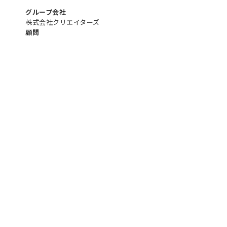
業
グループ会社
株式会社クリエイターズ
顧問
菊
川
法
律
事
務
所
増
江
会
計
ワ
ー
ル
ド
ワ
イ
ド
社
労