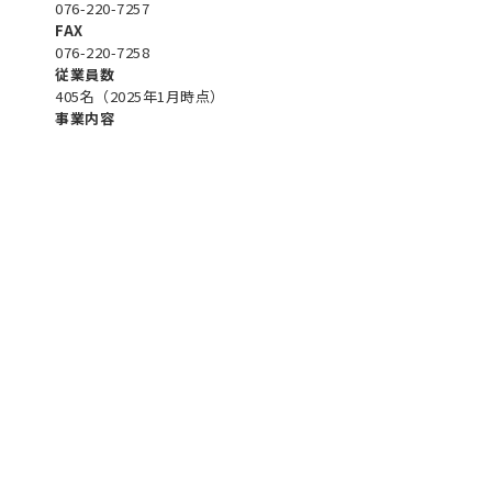
076-220-7257
FAX
076-220-7258
従業員数
405名（2025年1月時点）
事業内容
訪
問
看
護
・
リ
ハ
ビ
リ
ス
テ
ー
シ
ョ
ン
事
業
障