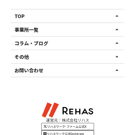
TOP
arrow_drop_up
リハスワーク
事業所一覧
arrow_drop_up
リハスファーム
関東エリア
コラム・ブログ
arrow_drop_up
東北エリア
事業所ブログ
その他
arrow_drop_up
甲信越エリア
ご利用者様の声
お知らせ
お問い合わせ
arrow_drop_up
北陸エリア
お役立ちコラム
よくある質問
資料請求
東海エリア
見学・相談
関西エリア
運営元：株式会社リハス
四国・九州エリア
リハスワーク･ファーム公式X
リハスワーク公式Instgram