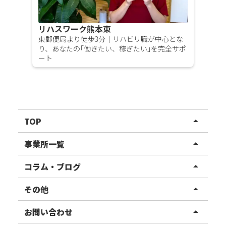
リハスワーク熊本東
東郵便局より徒歩3分｜リハビリ職が中心とな
り、あなたの｢働きたい、稼ぎたい｣を完全サポ
ート
TOP
arrow_drop_up
リハスワーク
事業所一覧
arrow_drop_up
リハスファーム
関東エリア
コラム・ブログ
arrow_drop_up
東北エリア
事業所ブログ
その他
arrow_drop_up
甲信越エリア
ご利用者様の声
お知らせ
お問い合わせ
arrow_drop_up