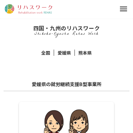
menu
四国・九州のリハスワーク
Shikoku-Kyushu Rehas Work
全国
愛媛県
熊本県
愛媛県の就労継続支援B型事業所