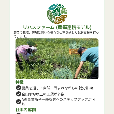
リハスファーム (農福連携モデル)
野菜の栽培、管理に関わる様々な仕事を通した就労支援を行っ
ています。
特徴
check_circle
農業を通して自然に囲まれながらの就労訓練
check_circle
全国平均以上の工賃が多数
A型事業所や一般就労へのステップアップが可
check_circle
能
仕事内容例