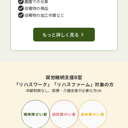
check_circle
農園での仕事
check_circle
収穫物の検品
check_circle
収穫物の加工作業など
もっと詳しく見る
keyboard_arrow_right
就労継続支援B型
「リハスワーク」「リハスファーム」対象の方
年齢制限なし、医療・介護支援が必要な方OK
精神障がい者
知的障がい者
身体障がい者