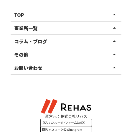
TOP
arrow_drop_up
リハスワーク
事業所一覧
arrow_drop_up
リハスファーム
関東エリア
コラム・ブログ
arrow_drop_up
東北エリア
事業所ブログ
その他
arrow_drop_up
甲信越エリア
ご利用者様の声
お知らせ
お問い合わせ
arrow_drop_up
北陸エリア
お役立ちコラム
よくある質問
資料請求
東海エリア
見学・相談
関西エリア
運営元：株式会社リハス
四国・九州エリア
リハスワーク･ファーム公式X
リハスワーク公式Instgram