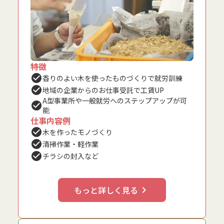
特徴
check_circle
香りのよい木を使ったものづくりで就労訓練
check_circle
地域の企業からのお仕事受託で工賃UP
A型事業所や一般就労へのステップアップが可
check_circle
能
仕事内容例
check_circle
木を作ったモノづくり
check_circle
清掃作業・軽作業
check_circle
チラシの封入など
もっと詳しく見る
keyboard_arrow_right