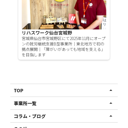
リハスワーク仙台宮城野
宮城県仙台市宮城野区にて2025年11月にオープ
ンの就労継続支援B型事業所｜東北地方で初の
拠点展開｜「障がいがあっても地域を支える」
を目指します
TOP
arrow_drop_up
リハスワーク
事業所一覧
arrow_drop_up
リハスファーム
関東エリア
コラム・ブログ
arrow_drop_up
東北エリア