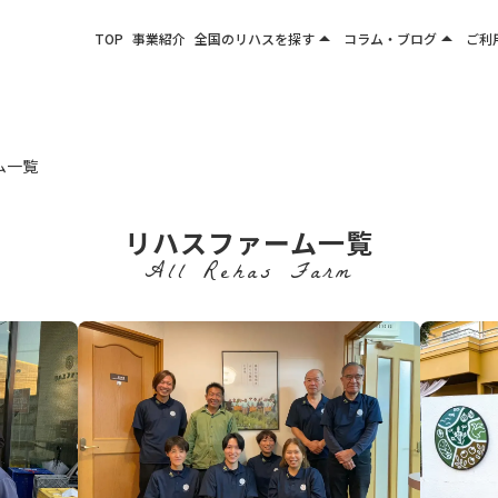
arrow_drop_up
arrow_drop_up
TOP
事業紹介
全国のリハスを探す
コラム・ブログ
ご利
関東エリア
お役立ちコラム
東北エリア
事業所ブログ
甲信越エリア
ム一覧
北陸エリア
東海エリア
リハスファーム一覧
関西エリア
All Rehas Farm
四国・九州エリア