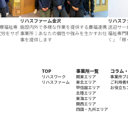
リハスファーム金沢
リハスフ
療福祉専
施設内外で多様な作業を提供する農福連携
送迎サー
就労をサポ
事業所｜あなたの個性や強みを生かすお仕
福祉専門
事を提供します
く」「稼
TOP
事業所一覧
コラム
リハスワーク
関東エリア
事業所ブ
リハスファーム
東北エリア
ご利用者
甲信越エリア
お役立ち
北陸エリア
東海エリア
関西エリア
四国・九州エリア