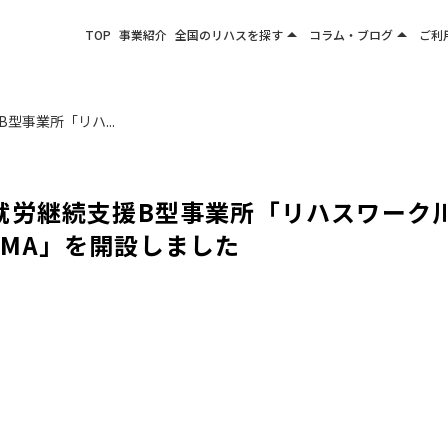
arrow_drop_up
arrow_drop_up
TOP
事業紹介
全国のリハスを探す
コラム・ブログ
ご利
関東エリア
お役立ちコラム
東北エリア
事業所ブログ
型事業所「リハ...
甲信越エリア
北陸エリア
東海エリア
就労継続支援B型事業所「リハスワーク
関西エリア
EYAMA」を開設しました
四国・九州エリア