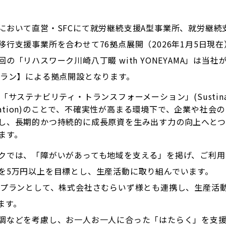
において直営・SFCにて就労継続支援A型事業所、就労継続
移行支援事業所を合わせて76拠点展開（2026年1月5日現
の「リハスワーク川崎八丁畷 with YONEYAMA」は当社
プラン】による拠点開設となります。
「サステナビリティ・トランスフォーメーション」(Sustinabi
ormation)のことで、不確実性が高まる環境下で、企業や社会
し、長期的かつ持続的に成長原資を生み出す力の向上へとつ
ます。
クでは、「障がいがあっても地域を支える」を掲げ、ご利用
を5万円以上を目標とし、生産活動に取り組んでいます。
援プランとして、株式会社さむらいず様とも連携し、生産活
ます。
調などを考慮し、お一人お一人に合った「はたらく」を支