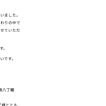
行いました。
関わりの中で
させていただ
す。
いです。
崎八丁畷
ず様ととも