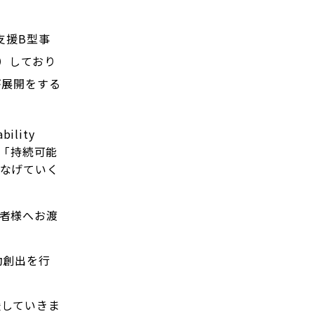
支援B型事
在）しており
が展開をする
lity
の「持続可能
なげていく
者様へお渡
動創出を行
援していきま