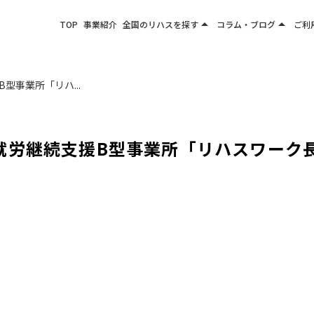
arrow_drop_up
arrow_drop_up
TOP
事業紹介
全国のリハスを探す
コラム・ブログ
ご利
関東エリア
お役立ちコラム
東北エリア
事業所ブログ
型事業所「リハ...
甲信越エリア
北陸エリア
東海エリア
就労継続支援B型事業所「リハスワーク
関西エリア
四国・九州エリア