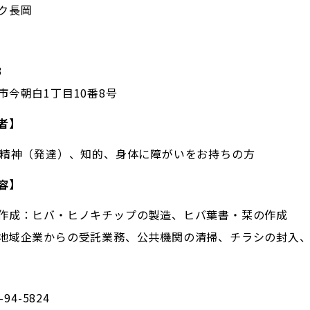
ク長岡
3
市今朝白1丁目10番8号
者】
の精神（発達）、知的、身体に障がいをお持ちの方
容】
作成：ヒバ・ヒノキチップの製造、ヒバ葉書・栞の作成
地域企業からの受託業務、公共機関の清掃、チラシの封入
-94-5824