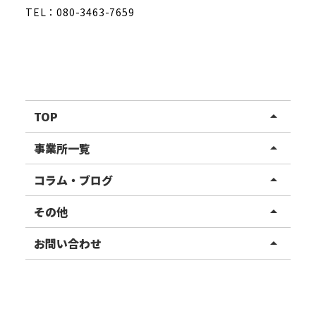
TEL：080-3463-7659
TOP
arrow_drop_up
リハスワーク
事業所一覧
arrow_drop_up
リハスファーム
関東エリア
コラム・ブログ
arrow_drop_up
東北エリア
事業所ブログ
その他
arrow_drop_up
甲信越エリア
ご利用者様の声
お知らせ
お問い合わせ
arrow_drop_up
北陸エリア
お役立ちコラム
よくある質問
資料請求
東海エリア
見学・相談