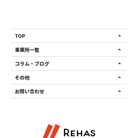
TOP
arrow_drop_up
リハスワーク
事業所一覧
arrow_drop_up
リハスファーム
関東エリア
コラム・ブログ
arrow_drop_up
東北エリア
事業所ブログ
その他
arrow_drop_up
甲信越エリア
ご利用者様の声
お知らせ
お問い合わせ
arrow_drop_up
北陸エリア
お役立ちコラム
よくある質問
資料請求
東海エリア
見学・相談
関西エリア