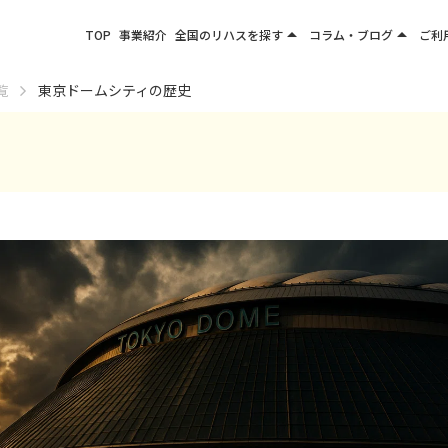
arrow_drop_up
arrow_drop_up
TOP
事業紹介
全国のリハスを探す
コラム・ブログ
ご利
関東エリア
お役立ちコラム
覧
東京ドームシティの歴史
東北エリア
事業所ブログ
甲信越エリア
北陸エリア
東海エリア
関西エリア
四国・九州エリア