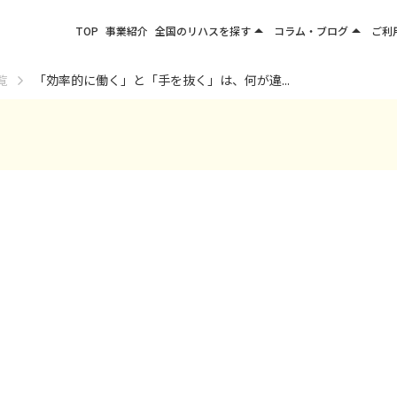
arrow_drop_up
arrow_drop_up
TOP
事業紹介
全国のリハスを探す
コラム・ブログ
ご利
関東エリア
お役立ちコラム
覧
「効率的に働く」と「手を抜く」は、何が違...
東北エリア
事業所ブログ
甲信越エリア
北陸エリア
東海エリア
関西エリア
四国・九州エリア