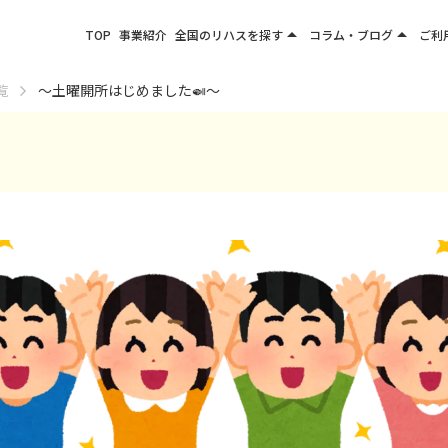
arrow_drop_up
arrow_drop_up
TOP
事業紹介
全国のリハスを探す
コラム・ブログ
ご利
関東エリア
お役立ちコラム
覧
～土曜開所はじめました🍛～
東北エリア
事業所ブログ
甲信越エリア
北陸エリア
東海エリア
関西エリア
四国・九州エリア