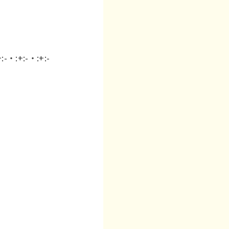
:+:-・:+:-
-