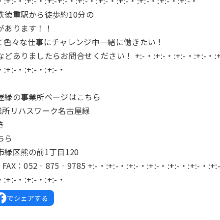
・:+:-・:+:-・:+:-+:-・:+:-・:+:-・:+:-・:+:-・:+:-・:+:-・
鉄徳重駅から徒歩約10分の
があります！！
て色々な仕事にチャレンジ中一緒に働きたい！
ましたらお問合せください！ +:-・:+:-・:+:-・:+:-・:+:-・
・:+:-・:+:-・:+:-・
屋緑の事業所ページはこちら
業所リハスワーク名古屋緑
き
ちら
緑区熊の前1丁目120
FAX：052‐875‐9785 +:-・:+:-・:+:-・:+:-・:+:-・:+:-・:+:
・:+:-・:+:-・:+:-・
でシェアする