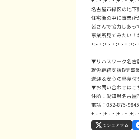
+:-・:+:-・:+:-・:+:-
名古屋市緑区の地下
住宅街の中に事業所
皆さんで協力しあっ
事業所見てみたい！などあり
+:-・:+:-・:+:-・:+:-
▼リハスワーク名古
就労継続支援B型事
送迎＆安心の昼食付
▼お問い合わせはこ
住所：愛知県名古屋市
電話：052-875-9845 
+:-・:+:-・:+:-・:+:-
でシェアする