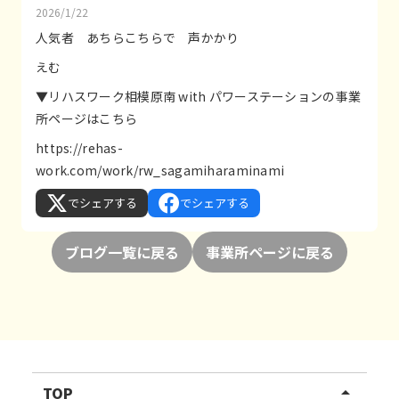
2026/1/22
人気者 あちらこちらで 声かかり
えむ
▼リハスワーク相模原南 with パワーステーションの事業
所ページはこちら
https://rehas-
work.com/work/rw_sagamiharaminami
でシェアする
でシェアする
ブログ一覧に戻る
事業所ページに戻る
TOP
arrow_drop_up