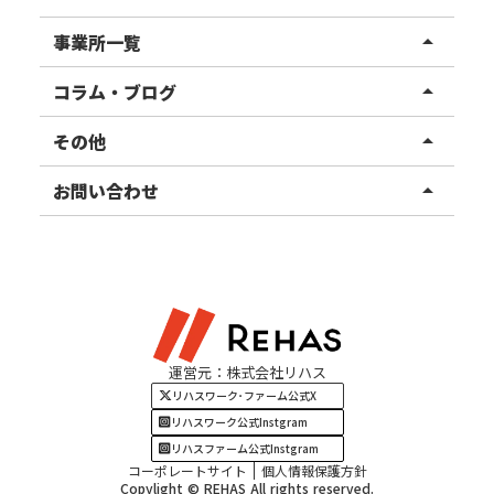
リハスワーク
事業所一覧
arrow_drop_up
リハスファーム
関東エリア
コラム・ブログ
arrow_drop_up
東北エリア
事業所ブログ
その他
arrow_drop_up
甲信越エリア
ご利用者様の声
お知らせ
お問い合わせ
arrow_drop_up
北陸エリア
お役立ちコラム
よくある質問
資料請求
東海エリア
見学・相談
関西エリア
運営元：株式会社リハス
四国・九州エリア
リハスワーク･ファーム公式X
リハスワーク公式Instgram
リハスファーム公式Instgram
コーポレートサイト
個人情報保護方針
Copylight © REHAS All rights reserved.