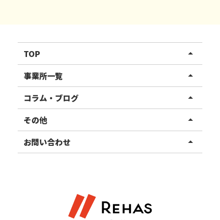
TOP
arrow_drop_up
リハスワーク
事業所一覧
arrow_drop_up
リハスファーム
関東エリア
コラム・ブログ
arrow_drop_up
東北エリア
事業所ブログ
その他
arrow_drop_up
甲信越エリア
ご利用者様の声
お知らせ
お問い合わせ
arrow_drop_up
北陸エリア
お役立ちコラム
よくある質問
資料請求
東海エリア
見学・相談
関西エリア