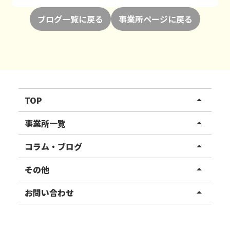
ブログ一覧に戻る
事業所ページに戻る
TOP
arrow_drop_up
リハスワーク
事業所一覧
arrow_drop_up
リハスファーム
関東エリア
コラム・ブログ
arrow_drop_up
東北エリア
事業所ブログ
その他
arrow_drop_up
甲信越エリア
ご利用者様の声
お知らせ
お問い合わせ
arrow_drop_up
北陸エリア
お役立ちコラム
よくある質問
資料請求