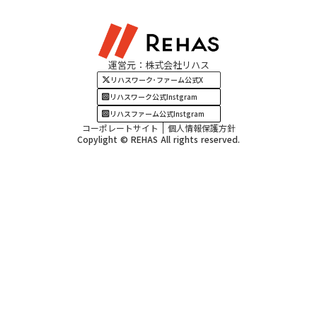
東海エリア
見学・相談
関西エリア
運営元：株式会社リハス
四国・九州エリア
リハスワーク･ファーム公式X
リハスワーク公式Instgram
リハスファーム公式Instgram
コーポレートサイト
個人情報保護方針
Copylight © REHAS All rights reserved.