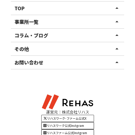
TOP
arrow_drop_up
リハスワーク
事業所一覧
arrow_drop_up
リハスファーム
関東エリア
コラム・ブログ
arrow_drop_up
東北エリア
事業所ブログ
その他
arrow_drop_up
甲信越エリア
ご利用者様の声
お知らせ
お問い合わせ
arrow_drop_up
北陸エリア
お役立ちコラム
よくある質問
資料請求
東海エリア
見学・相談
関西エリア
運営元：株式会社リハス
四国・九州エリア
リハスワーク･ファーム公式X
リハスワーク公式Instgram
リハスファーム公式Instgram