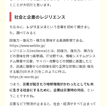
くことが大切だと思います。
社会と企業のレジリエンス
ちなみに、
レジリエンス
という言葉を初めて聞きまし
た。調べてみると
回復力
・
復元力
・
弾力
を
意味する
英語表現
である。
https://www.weblio.jp/
レジリエンス(resilience)とは、回復力、復元力、弾力な
どの意味を持つ英単語。IT分野では、情報システムがシス
テム障害や災害、サイバー攻撃などの問題に直面したと
き、迅速に被害からの回復を図り正常な状態に復旧·復元
する能力(の大きさ)をこのように呼ぶ。
https://e-words.jp/
つまり、
災害が起きたり地球環境がかわったとしても共
に生きる社会にするために、企業は災害時の対応
、とい
うことですかね。
災害などで物流が止まると、社会・経済がすべて止まって