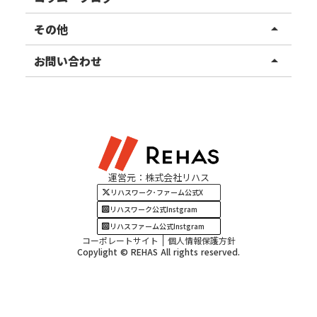
東北エリア
事業所ブログ
その他
arrow_drop_up
甲信越エリア
ご利用者様の声
お知らせ
お問い合わせ
arrow_drop_up
北陸エリア
お役立ちコラム
よくある質問
資料請求
東海エリア
見学・相談
関西エリア
運営元：株式会社リハス
四国・九州エリア
リハスワーク･ファーム公式X
リハスワーク公式Instgram
リハスファーム公式Instgram
コーポレートサイト
個人情報保護方針
Copylight © REHAS All rights reserved.