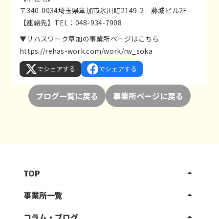
〒340-0034埼玉県草加市氷川町2149-2 藤城ビル2F
【連絡先】TEL：048-934-7908
▼リハスワーク草加の事業所ページはこちら
https://rehas-work.com/work/rw_soka
でシェアする
でシェアする
ブログ一覧に戻る
事業所ページに戻る
TOP
arrow_drop_up
リハスワーク
事業所一覧
arrow_drop_up
リハスファーム
関東エリア
コラム・ブログ
arrow_drop_up