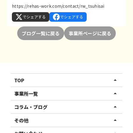
https://rehas-work.com/contact/rw_tsuhisai
でシェアする
でシェアする
ブログ一覧に戻る
事業所ページに戻る
TOP
arrow_drop_up
リハスワーク
事業所一覧
arrow_drop_up
リハスファーム
関東エリア
コラム・ブログ
arrow_drop_up
東北エリア
事業所ブログ
その他
arrow_drop_up
甲信越エリア
ご利用者様の声
お知らせ