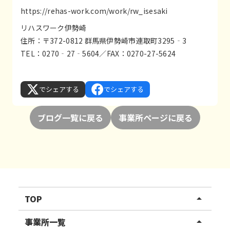
https://rehas-work.com/work/rw_isesaki
リハスワーク伊勢崎
住所：〒372-0812 群馬県伊勢崎市連取町3295‐3
TEL：0270‐27‐5604／FAX：0270-27-5624
でシェアする
でシェアする
ブログ一覧に戻る
事業所ページに戻る
TOP
arrow_drop_up
リハスワーク
事業所一覧
arrow_drop_up