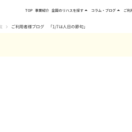
arrow_drop_up
arrow_drop_up
TOP
事業紹介
全国のリハスを探す
コラム・ブログ
ご利
関東エリア
お役立ちコラム
覧
ご利用者様ブログ 「1/7は人日の節句」
東北エリア
事業所ブログ
甲信越エリア
北陸エリア
東海エリア
関西エリア
四国・九州エリア