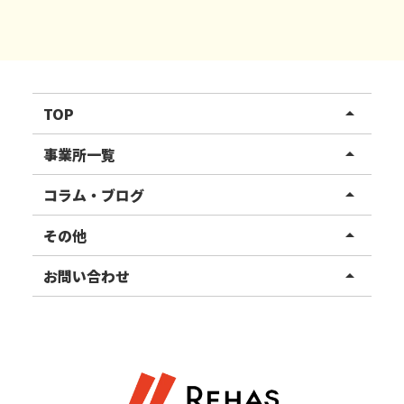
TOP
arrow_drop_up
リハスワーク
事業所一覧
arrow_drop_up
リハスファーム
関東エリア
コラム・ブログ
arrow_drop_up
東北エリア
事業所ブログ
その他
arrow_drop_up
甲信越エリア
ご利用者様の声
お知らせ
お問い合わせ
arrow_drop_up
北陸エリア
お役立ちコラム
よくある質問
資料請求
東海エリア
見学・相談
関西エリア