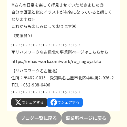
Mさんの日常を楽しく拝見させていただきました😊
自分の画風と似たイラストが有名になっていると嬉しく
なりますね✨
これからも楽しみにしております💓
（支援員 Y）
:+:-・:+:-・:+:-・:+:-・:+:-・:+:-・:+:-・
▼リハスワーク名古屋北の事業所ページはこちらから
https://rehas-work.com/work/rw_nagoyakita
【リハスワーク名古屋北】
住所：〒462-0015 愛知県名古屋市北区中味鋺2-926-2
TEL：052-938-6406
:+:-・:+:-・:+:-・:+:-・:+:-・:+:-・:+:-・
でシェアする
でシェアする
ブログ一覧に戻る
事業所ページに戻る