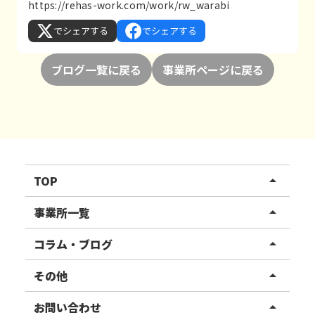
https://rehas-work.com/work/rw_warabi
でシェアする
でシェアする
ブログ一覧に戻る
事業所ページに戻る
TOP
arrow_drop_up
リハスワーク
事業所一覧
arrow_drop_up
リハスファーム
関東エリア
コラム・ブログ
arrow_drop_up
東北エリア
事業所ブログ
その他
arrow_drop_up
甲信越エリア
ご利用者様の声
お知らせ
お問い合わせ
arrow_drop_up