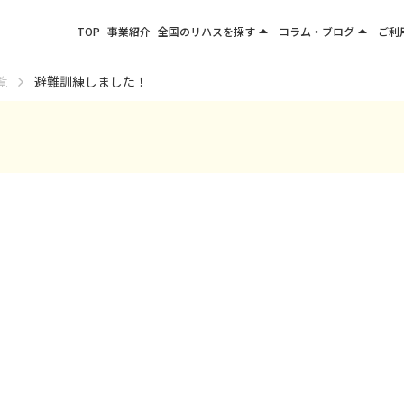
arrow_drop_up
arrow_drop_up
TOP
事業紹介
全国のリハスを探す
コラム・ブログ
ご利
関東エリア
お役立ちコラム
覧
避難訓練しました！
東北エリア
事業所ブログ
甲信越エリア
北陸エリア
東海エリア
関西エリア
四国・九州エリア