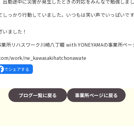
、出勤途中に災害が発生したときの対応をみんなで勉強しま
てしっかり行動していました。いつもは笑い声でいっぱいで
。
ざいました！
業所リハスワーク川崎八丁畷 with YONEYAMAの事業所ペ
k.com/work/rw_kawasakihatchonawate
でシェアする
ブログ一覧に戻る
事業所ページに戻る