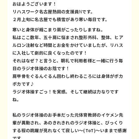
おはようございます！
リハスワーク名古屋熱田の支援員
N
です。
２月上旬に名古屋でも積雪があり寒い毎日です。
寒いと身体が縮こまり肩がこったりしますね。
私はここ数年、五十肩に悩まされ整形外科、整体、ヒア
ルロン注射など時間とお金をかけていましたが、リハス
に入社して劇的に良くなったのです！
それはなぜ？と言うと、朝礼で利用者様と一緒に行う毎
日のラジオ体操のお陰です！
肩甲骨をぐるんぐるん回わし終わるころには身体がポカ
ポカです♪
ラジオ体操すごっ！を実感。そして継続は力なりです
ね。
私のラジオ体操のお手本だった元体育教師のイケメン先
輩が異動され、あのきれきれのラジオ体操と、びっくり
する程の跳躍が見れなくて寂しい〜(ToT)〜いままで感謝
です。