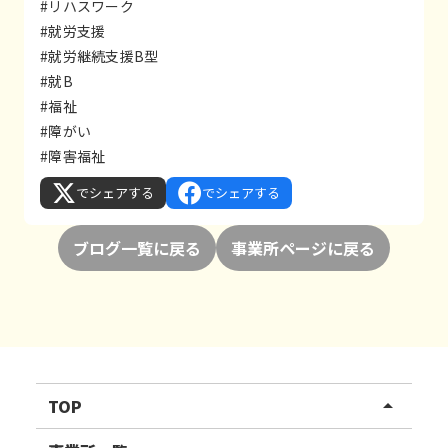
#リハスワーク
#就労支援
#就労継続支援B型
#就B
#福祉
#障がい
#障害福祉
でシェアする
でシェアする
ブログ一覧に戻る
事業所ページに戻る
TOP
arrow_drop_up