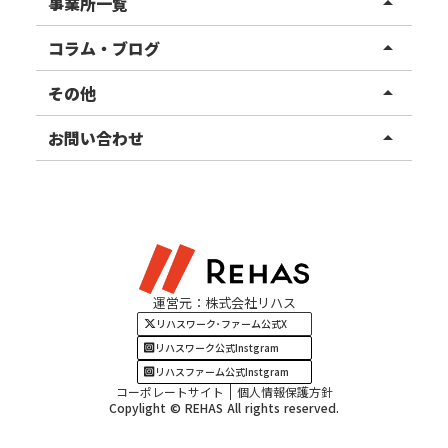
リハスワーク
事業所一覧
arrow_drop_up
リハスファーム
関東エリア
コラム・ブログ
arrow_drop_up
東北エリア
事業所ブログ
その他
arrow_drop_up
甲信越エリア
ご利用者様の声
お知らせ
お問い合わせ
arrow_drop_up
北陸エリア
お役立ちコラム
よくある質問
資料請求
東海エリア
見学・相談
関西エリア
運営元：株式会社リハス
四国・九州エリア
リハスワーク･ファーム公式X
リハスワーク公式Instgram
リハスファーム公式Instgram
コーポレートサイト
個人情報保護方針
Copylight © REHAS All rights reserved.