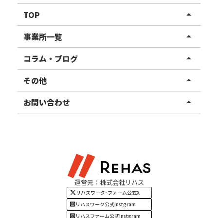
TOP
arrow_drop_up
リハスワーク
事業所一覧
arrow_drop_up
リハスファーム
関東エリア
コラム・ブログ
arrow_drop_up
東北エリア
事業所ブログ
その他
arrow_drop_up
甲信越エリア
ご利用者様の声
お知らせ
お問い合わせ
arrow_drop_up
北陸エリア
お役立ちコラム
よくある質問
資料請求
東海エリア
見学・相談
関西エリア
運営元：株式会社リハス
四国・九州エリア
リハスワーク･ファーム公式X
リハスワーク公式Instgram
リハスファーム公式Instgram