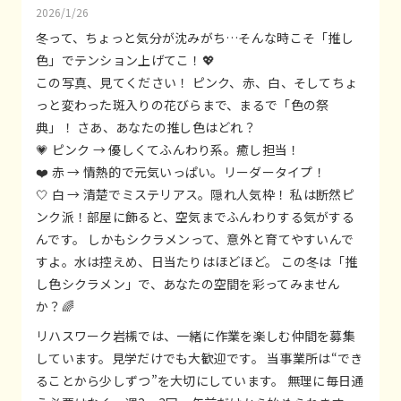
2026/1/26
冬って、ちょっと気分が沈みがち…そんな時こそ「推し
色」でテンション上げてこ！💖
この写真、見てください！ ピンク、赤、白、そしてちょ
っと変わった斑入りの花びらまで、まるで「色の祭
典」！ さあ、あなたの推し色はどれ？
💗 ピンク → 優しくてふんわり系。癒し担当！
❤️ 赤 → 情熱的で元気いっぱい。リーダータイプ！
🤍 白 → 清楚でミステリアス。隠れ人気枠！ 私は断然ピ
ンク派！部屋に飾ると、空気までふんわりする気がする
んです。 しかもシクラメンって、意外と育てやすいんで
すよ。水は控えめ、日当たりはほどほど。 この冬は「推
し色シクラメン」で、あなたの空間を彩ってみません
か？🌈
リハスワーク岩槻では、一緒に作業を楽しむ仲間を募集
しています。見学だけでも大歓迎です。 当事業所は“でき
ることから少しずつ”を大切にしています。 無理に毎日通