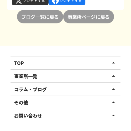
でシェアする
でシェアする
ブログ一覧に戻る
事業所ページに戻る
TOP
arrow_drop_up
リハスワーク
事業所一覧
arrow_drop_up
リハスファーム
関東エリア
コラム・ブログ
arrow_drop_up
東北エリア
事業所ブログ
その他
arrow_drop_up
甲信越エリア
ご利用者様の声
お知らせ
お問い合わせ
arrow_drop_up
北陸エリア
お役立ちコラム
よくある質問
資料請求