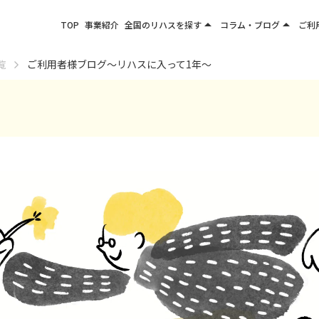
arrow_drop_up
arrow_drop_up
TOP
事業紹介
全国のリハスを探す
コラム・ブログ
ご利
関東エリア
お役立ちコラム
覧
ご利用者様ブログ～リハスに入って1年～
東北エリア
事業所ブログ
甲信越エリア
北陸エリア
東海エリア
関西エリア
四国・九州エリア