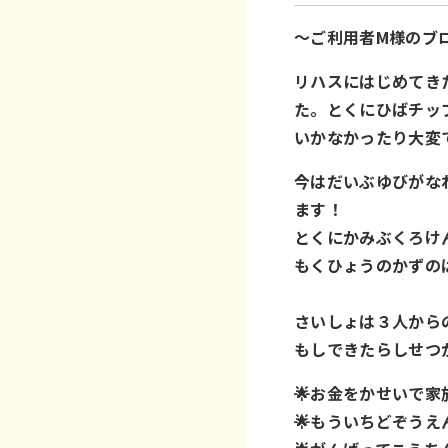
～ご利用者M様のブ
リハスにはじめてき
た。とくにひばチッ
いかなかったり大変で
今はだいぶゆびがな
ます！
とくにかみぶくろけ
もくひょうのかずの
さいしょは３人から
もしできたらしせつ
🌟お金をかせいで
🌟もういちどぞう