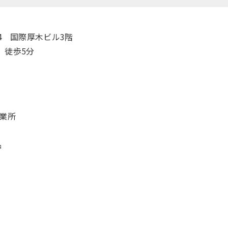
14 国際厚木ビル3階
 徒歩5分
事業所
品