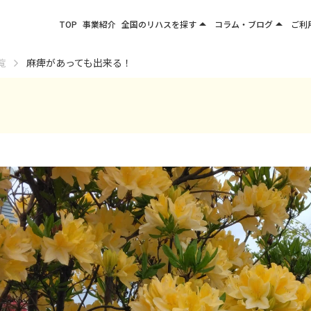
arrow_drop_up
arrow_drop_up
TOP
事業紹介
全国のリハスを探す
コラム・ブログ
ご利
関東エリア
お役立ちコラム
覧
麻痺があっても出来る！
東北エリア
事業所ブログ
甲信越エリア
北陸エリア
東海エリア
関西エリア
四国・九州エリア