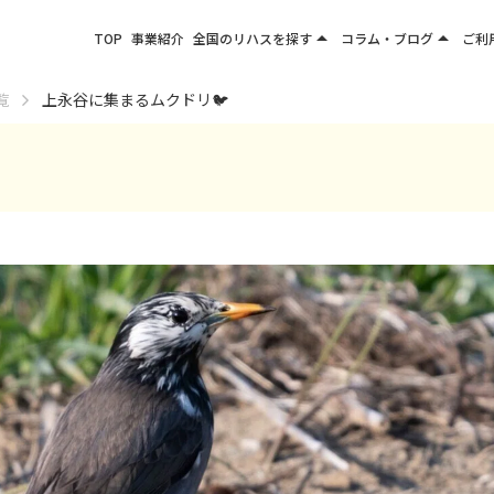
arrow_drop_up
arrow_drop_up
TOP
事業紹介
全国のリハスを探す
コラム・ブログ
ご利
関東エリア
お役立ちコラム
覧
上永谷に集まるムクドリ🐦
東北エリア
事業所ブログ
甲信越エリア
北陸エリア
東海エリア
関西エリア
四国・九州エリア