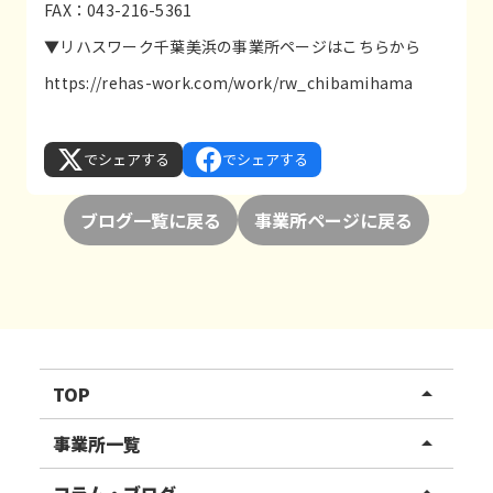
FAX：043-216-5361
▼リハスワーク千葉美浜の事業所ページはこちらから
https://rehas-work.com/work/rw_chibamihama
でシェアする
でシェアする
ブログ一覧に戻る
事業所ページに戻る
TOP
arrow_drop_up
リハスワーク
事業所一覧
arrow_drop_up
リハスファーム
関東エリア
コラム・ブログ
arrow_drop_up