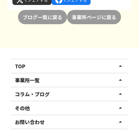
ブログ一覧に戻る
事業所ページに戻る
TOP
arrow_drop_up
リハスワーク
事業所一覧
arrow_drop_up
リハスファーム
関東エリア
コラム・ブログ
arrow_drop_up
東北エリア
事業所ブログ
その他
arrow_drop_up
甲信越エリア
ご利用者様の声
お知らせ
お問い合わせ
arrow_drop_up
北陸エリア
お役立ちコラム
よくある質問
資料請求