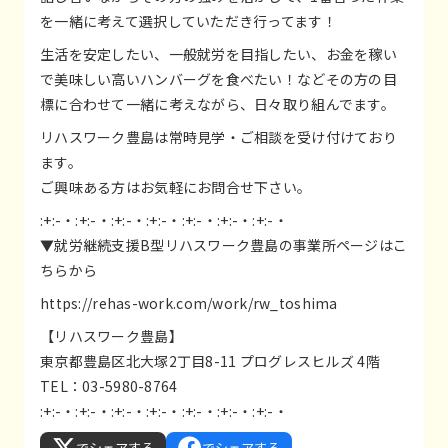
を一緒に考えて選択していただき行ってます！
生活を安定したい、一般就労を目指したい、お金を稼い
で美味しい高いハンバーグを食べたい！などその方の目
標に合わせて一緒に考えながら、日々取り組んでます。
リハスワーク豊島は常時見学・ご相談を受け付けており
ます。
ご興味ある方はお気軽にお問合せ下さい。
:+:-・:+:-・:+:-・:+:-・:+:-・:+:-・:+:-・
▼就労継続支援B型リハスワーク豊島の事業所ページはこ
ちらから
https://rehas-work.com/work/rw_toshima
【リハスワーク豊島】
東京都豊島区北大塚2丁目8-11 プログレスヒルズ 4階
TEL：03-5980-8764
:+:-・:+:-・:+:-・:+:-・:+:-・:+:-・:+:-・
でシェアする
でシェアする