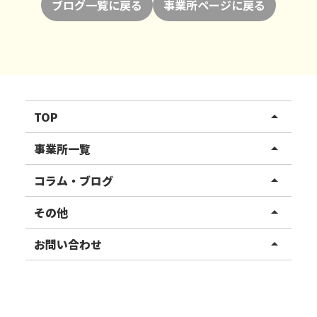
ブログ一覧に戻る
事業所ページに戻る
TOP
arrow_drop_up
リハスワーク
事業所一覧
arrow_drop_up
リハスファーム
関東エリア
コラム・ブログ
arrow_drop_up
東北エリア
事業所ブログ
その他
arrow_drop_up
甲信越エリア
ご利用者様の声
お知らせ
お問い合わせ
arrow_drop_up
北陸エリア
お役立ちコラム
よくある質問
資料請求
東海エリア
見学・相談