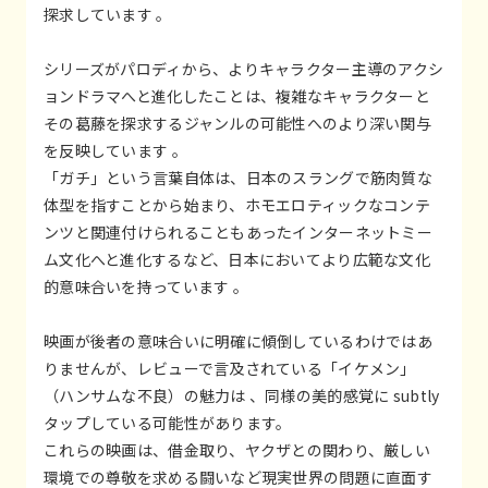
探求しています 。
シリーズがパロディから、よりキャラクター主導のアクシ
ョンドラマへと進化したことは、複雑なキャラクターと
その葛藤を探求するジャンルの可能性へのより深い関与
を反映しています 。
「ガチ」という言葉自体は、日本のスラングで筋肉質な
体型を指すことから始まり、ホモエロティックなコンテ
ンツと関連付けられることもあったインターネットミー
ム文化へと進化するなど、日本においてより広範な文化
的意味合いを持っています 。
映画が後者の意味合いに明確に傾倒しているわけではあ
りませんが、レビューで言及されている「イケメン」
（ハンサムな不良）の魅力は 、同様の美的感覚に subtly
タップしている可能性があります。
これらの映画は、借金取り、ヤクザとの関わり、厳しい
環境での尊敬を求める闘いなど現実世界の問題に直面す