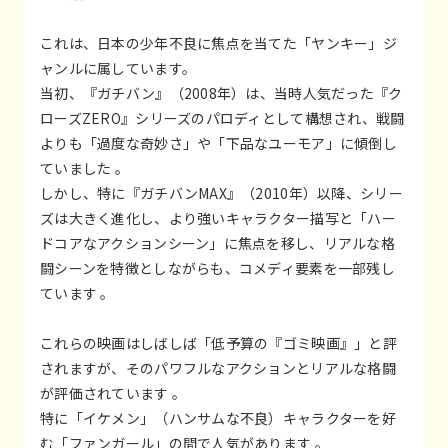
これは、日本の少年不良に焦点を当てた「ヤンキー」ジ
ャンルに属しています。
当初、『ガチバン』（2008年）は、当時人気だった『ク
ローズZERO』シリーズのパロディとして構想され、戦闘
よりも「過度な奇妙さ」や「下品なユーモア」に傾倒し
ていました 。
しかし、特に『ガチバンMAX』（2010年）以降、シリー
ズは大きく進化し、より強いキャラクター描写と「ハー
ドコアなアクションシーン」に焦点を移し、リアルな格
闘シーンを特徴としながらも、コメディ要素を一部残し
ています 。
これらの映画はしばしば「低予算の『ゴミ映画』」と評
されますが、そのパワフルなアクションとリアルな格闘
が評価されています 。
特に「イケメン」（ハンサムな不良）キャラクターを好
む「ファンガール」の間で人気があります 。