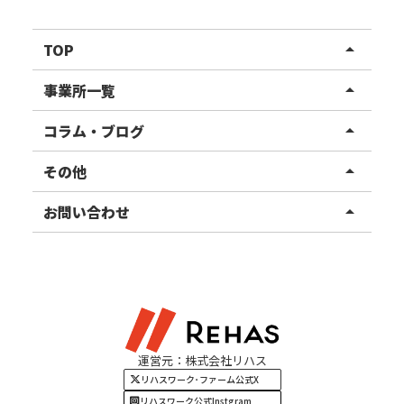
TOP
arrow_drop_up
リハスワーク
事業所一覧
arrow_drop_up
リハスファーム
関東エリア
コラム・ブログ
arrow_drop_up
東北エリア
事業所ブログ
その他
arrow_drop_up
甲信越エリア
ご利用者様の声
お知らせ
お問い合わせ
arrow_drop_up
北陸エリア
お役立ちコラム
よくある質問
資料請求
東海エリア
見学・相談
関西エリア
運営元：株式会社リハス
四国・九州エリア
リハスワーク･ファーム公式X
リハスワーク公式Instgram