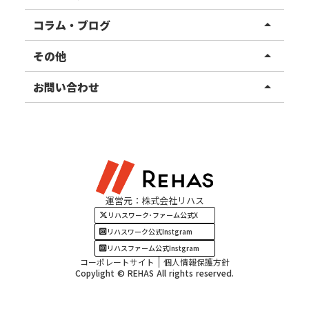
リハスファーム
関東エリア
コラム・ブログ
arrow_drop_up
東北エリア
事業所ブログ
その他
arrow_drop_up
甲信越エリア
ご利用者様の声
お知らせ
お問い合わせ
arrow_drop_up
北陸エリア
お役立ちコラム
よくある質問
資料請求
東海エリア
見学・相談
関西エリア
運営元：株式会社リハス
四国・九州エリア
リハスワーク･ファーム公式X
リハスワーク公式Instgram
リハスファーム公式Instgram
コーポレートサイト
個人情報保護方針
Copylight © REHAS All rights reserved.