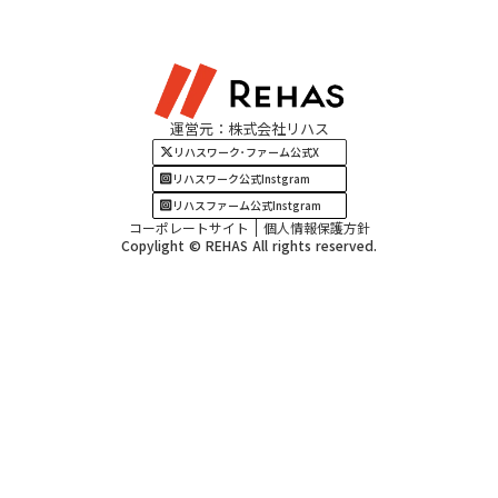
東海エリア
見学・相談
関西エリア
運営元：株式会社リハス
四国・九州エリア
リハスワーク･ファーム公式X
リハスワーク公式Instgram
リハスファーム公式Instgram
コーポレートサイト
個人情報保護方針
Copylight © REHAS All rights reserved.