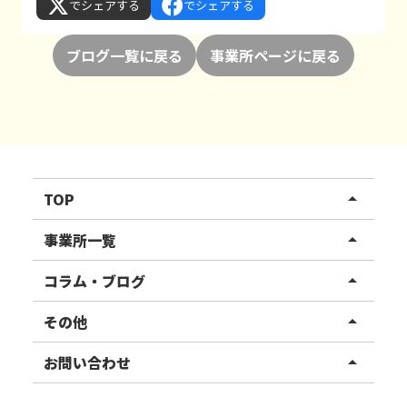
でシェアする
でシェアする
ブログ一覧に戻る
事業所ページに戻る
TOP
arrow_drop_up
リハスワーク
事業所一覧
arrow_drop_up
リハスファーム
関東エリア
コラム・ブログ
arrow_drop_up
東北エリア
事業所ブログ
その他
arrow_drop_up
甲信越エリア
ご利用者様の声
お知らせ
お問い合わせ
arrow_drop_up
北陸エリア
お役立ちコラム
よくある質問
資料請求