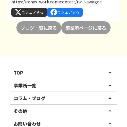
https://rehas-work.com/contact/rw_kawagoe
でシェアする
でシェアする
ブログ一覧に戻る
事業所ページに戻る
TOP
arrow_drop_up
リハスワーク
事業所一覧
arrow_drop_up
リハスファーム
関東エリア
コラム・ブログ
arrow_drop_up
東北エリア
事業所ブログ
その他
arrow_drop_up
甲信越エリア
ご利用者様の声
お知らせ
お問い合わせ
arrow_drop_up