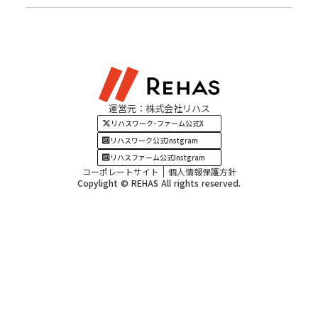
北陸エリア
お役立ちコラム
よくある質問
資料請求
東海エリア
見学・相談
関西エリア
運営元：株式会社リハス
四国・九州エリア
リハスワーク･ファーム公式X
リハスワーク公式Instgram
リハスファーム公式Instgram
コーポレートサイト
個人情報保護方針
Copylight © REHAS All rights reserved.