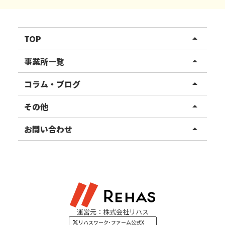
TOP
arrow_drop_up
リハスワーク
事業所一覧
arrow_drop_up
リハスファーム
関東エリア
コラム・ブログ
arrow_drop_up
東北エリア
事業所ブログ
その他
arrow_drop_up
甲信越エリア
ご利用者様の声
お知らせ
お問い合わせ
arrow_drop_up
北陸エリア
お役立ちコラム
よくある質問
資料請求
東海エリア
見学・相談
関西エリア
運営元：株式会社リハス
四国・九州エリア
リハスワーク･ファーム公式X