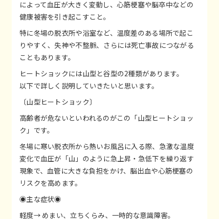
によって血圧が大きく変動し、心筋梗塞や脳卒中などの
健康被害を引き起こすこと。
特に冬場の脱衣所や浴室など、温度差のある場所で起こ
りやすく、失神や不整脈、さらには死亡事故につながる
こともあります。
ヒートショックには山型と谷型の2種類があります。
以下で詳しく説明していきたいと思います。
〔山型ヒートショック〕
高齢者が危ないといわれるのがこの「山型ヒートショッ
ク」です。
冬場に寒い脱衣所から熱いお風呂に入る際、急激な温度
変化で血圧が「山」のように急上昇・急低下を繰り返す
現象で、血管に大きな負担をかけ、脳出血や心筋梗塞の
リスクを高めます。
◉主な症状◉
軽度→ めまい、立ちくらみ、一時的な意識障害。