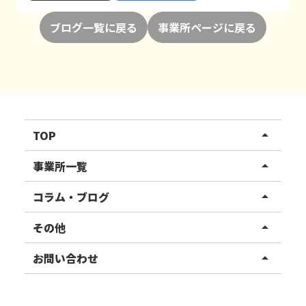
ブログ一覧に戻る
事業所ページに戻る
TOP
arrow_drop_up
リハスワーク
事業所一覧
arrow_drop_up
リハスファーム
関東エリア
コラム・ブログ
arrow_drop_up
東北エリア
事業所ブログ
その他
arrow_drop_up
甲信越エリア
ご利用者様の声
お知らせ
お問い合わせ
arrow_drop_up
北陸エリア
お役立ちコラム
よくある質問
資料請求