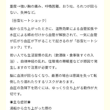
重度→強い胸の痛み、呼吸困難、おう吐、ろれつが回ら
ない、失神など。
〔谷型ヒートショック〕
船から立ち上がったときに、温熱効果による血管拡張や
水圧による締め付けから血管が解放されて、一気に血管
が広がり血圧が下がることで起きるのが「谷型ヒートシ
ョック」です。
若い人でも生活習慣の乱れ（飲酒後・食事後すぐの入
浴）、自律神経の乱れ、住環境の寒暖差などが原因で発
生しますので注意が必要です。
脳に血液が回らなくなり、最悪の場合は意識を失って転
倒したり溺れたりするリスクがあります。
血圧の急降下を防ぐには、ゆっくり立ち上がる動作が大
切です。
◉主な症状◉
湯船から立ち上がった際の