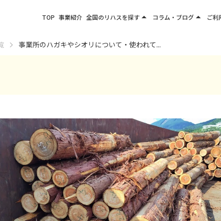
arrow_drop_up
arrow_drop_up
TOP
事業紹介
全国のリハスを探す
コラム・ブログ
ご利
関東エリア
お役立ちコラム
覧
事業所のハガキやシオリについて・使われて...
東北エリア
事業所ブログ
甲信越エリア
北陸エリア
東海エリア
関西エリア
四国・九州エリア