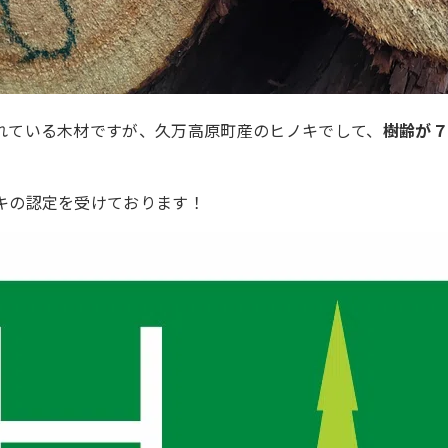
れている木材ですが、久万高原町産のヒノキでして、
樹齢が７
キの認定を受けております！