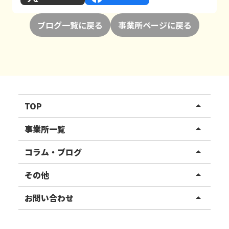
ブログ一覧に戻る
事業所ページに戻る
TOP
arrow_drop_up
リハスワーク
事業所一覧
arrow_drop_up
リハスファーム
関東エリア
コラム・ブログ
arrow_drop_up
東北エリア
事業所ブログ
その他
arrow_drop_up
甲信越エリア
ご利用者様の声
お知らせ
お問い合わせ
arrow_drop_up
北陸エリア
お役立ちコラム
よくある質問
資料請求