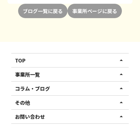
ブログ一覧に戻る
事業所ページに戻る
TOP
arrow_drop_up
リハスワーク
事業所一覧
arrow_drop_up
リハスファーム
関東エリア
コラム・ブログ
arrow_drop_up
東北エリア
事業所ブログ
その他
arrow_drop_up
甲信越エリア
ご利用者様の声
お知らせ
お問い合わせ
arrow_drop_up
北陸エリア
お役立ちコラム
よくある質問
資料請求