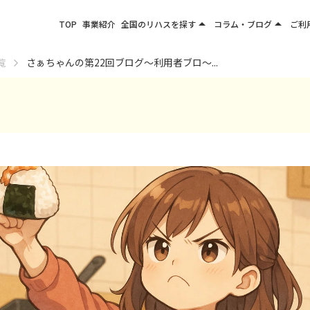
arrow_drop_up
arrow_drop_up
TOP
事業紹介
全国のリハスを探す
コラム・ブログ
ご利
関東エリア
お役立ちコラム
覧
さぁちゃんの第22回ブログ～利用者ブロ～...
東北エリア
事業所ブログ
甲信越エリア
北陸エリア
東海エリア
関西エリア
四国・九州エリア