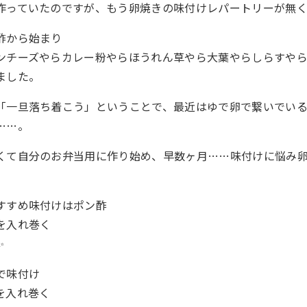
作っていたのですが、もう卵焼きの味付けレパートリーが無く
酢から始まり
ンチーズやらカレー粉やらほうれん草やら大葉やらしらすや
ました。
「一旦落ち着こう」ということで、最近はゆで卵で繋いでい
……。
くて自分のお弁当用に作り始め、早数ヶ月……味付けに悩み
すすめ味付けはポン酢
を入れ巻く
️
で味付け
を入れ巻く