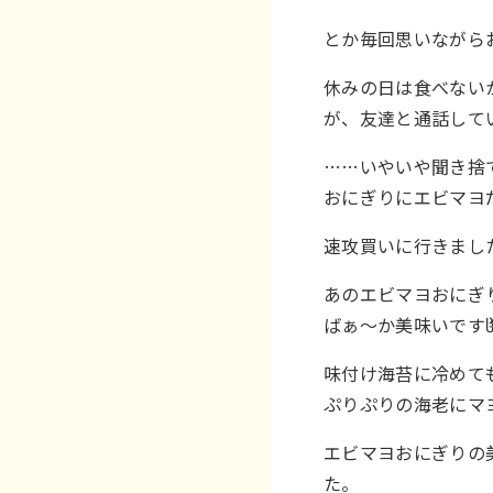
とか毎回思いながら
休みの日は食べない
が、友達と通話して
……いやいや聞き捨て
おにぎりにエビマヨだ
速攻買いに行きまし
あのエビマヨおにぎ
ばぁ〜か美味いですჱ̒ ｰ̀֊
味付け海苔に冷めて
ぷりぷりの海老にマ
エビマヨおにぎりの
た。