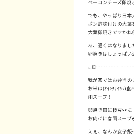
ベーコンチーズ卵焼きで
でも、やっぱり日本
ポン酢味付けの大葉
大葉卵焼きですかね😖
あ、遅くはなりまし
卵焼きはしょっぱい
｡.ꕤ……………………
我が家ではお弁当の
お米は(ｵｲｼｸﾅｲ
雨スープ！
卵焼き🟨に枝豆🫛に
お肉🍗に春雨スープ
えぇ、なんか女子飯〜