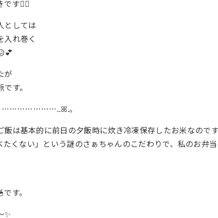
す👍🏻
人としては
を入れ巻く
💕
たが
派です。
…………………..ꕤ.｡
ご飯は基本的に前日の夕飯時に炊き冷凍保存したお米なのです
ｶﾗ)食べたくない」という謎のさぁちゃんのこだわりで、私のお弁
です。
✨️