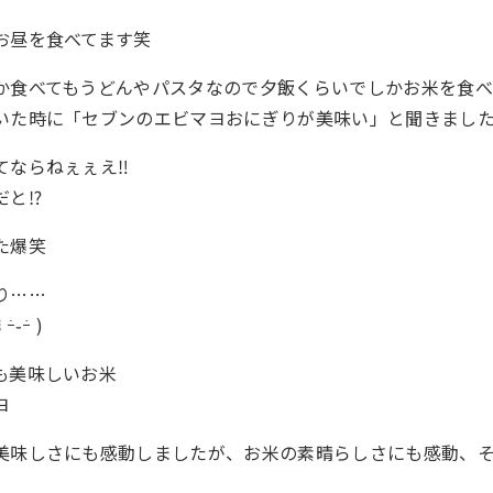
お昼を食べてます笑
か食べてもうどんやパスタなので夕飯くらいでしかお米を食べ
いた時に「セブンのエビマヨおにぎりが美味い」と聞きまし
ならねぇぇえ‼️
と⁉️
た爆笑
り……
ｰ́ )
も美味しいお米
ヨ
美味しさにも感動しましたが、お米の素晴らしさにも感動、