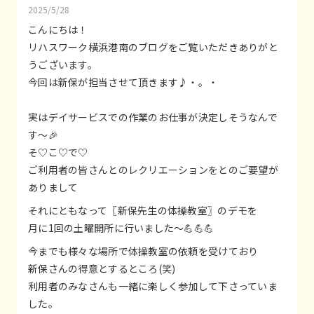
2025/5/28
こんにちは！
リハスワーク横浜港南のブログをご覧いただきありがと
うございます。
今回は新保が担当させて頂きます♪・。・
実はデイサービスでの作業のお仕事が決定しそうなんで
す～🎉
そ♡こ♡で♡
ご利用者の皆さんとのレクリエーションをとのご要望が
ありまして
それにともなって〖新保先生の体操教室〗のデモを
月に1回の土曜開所に行いました～💪💪💪
今までも様々な場所で体操教室の依頼を受けており
新保さんの得意とするところ(笑)
利用者のみなさんも一緒に楽しく参加して下さっていま
した。