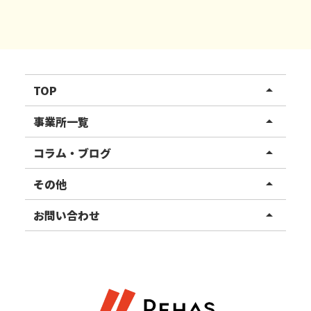
TOP
arrow_drop_up
リハスワーク
事業所一覧
arrow_drop_up
リハスファーム
関東エリア
コラム・ブログ
arrow_drop_up
東北エリア
事業所ブログ
その他
arrow_drop_up
甲信越エリア
ご利用者様の声
お知らせ
お問い合わせ
arrow_drop_up
北陸エリア
お役立ちコラム
よくある質問
資料請求
東海エリア
見学・相談
関西エリア