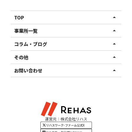
TOP
arrow_drop_up
リハスワーク
事業所一覧
arrow_drop_up
リハスファーム
関東エリア
コラム・ブログ
arrow_drop_up
東北エリア
事業所ブログ
その他
arrow_drop_up
甲信越エリア
ご利用者様の声
お知らせ
お問い合わせ
arrow_drop_up
北陸エリア
お役立ちコラム
よくある質問
資料請求
東海エリア
見学・相談
関西エリア
運営元：株式会社リハス
四国・九州エリア
リハスワーク･ファーム公式X