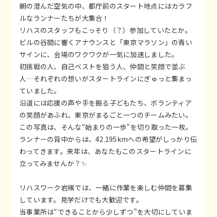
朝の澄んだ空気の中、都庁前のスタート地点にはカラフ
ルなランナーたちが大集合！
リハスのスタッフもこっそり（？）参加していたとか。
ビルの谷間に響くアナウンスと「東京マラソン」の青い
サインに、会場のワクワクが一気に加速しました。
初挑戦の人、自己ベストを狙う人、仲間と笑顔で並ぶ
人…それぞれの想いがスタートラインにぎゅっと集まっ
ていました。
沿道には応援の声や手を振る子どもたち、ボランティア
の笑顔があふれ、東京がまるごと一つのチームみたい。
この写真は、そんな“始まりの一歩”を切り取った一枚。
ランナーの背中からは、42.195kmへの希望がしっかり伝
わってきます。来年は、あなたもこのスタートラインに
立ってみませんか？✨
リハスワーク岩槻では、一緒に作業を楽しむ仲間を募集
しています。見学だけでも大歓迎です。
当事業所は“できることから少しずつ”を大切にしていま