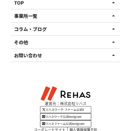
TOP
arrow_drop_up
リハスワーク
事業所一覧
arrow_drop_up
リハスファーム
関東エリア
コラム・ブログ
arrow_drop_up
東北エリア
事業所ブログ
その他
arrow_drop_up
甲信越エリア
ご利用者様の声
お知らせ
お問い合わせ
arrow_drop_up
北陸エリア
お役立ちコラム
よくある質問
資料請求
東海エリア
見学・相談
関西エリア
運営元：株式会社リハス
四国・九州エリア
リハスワーク･ファーム公式X
リハスワーク公式Instgram
リハスファーム公式Instgram
コーポレートサイト
個人情報保護方針