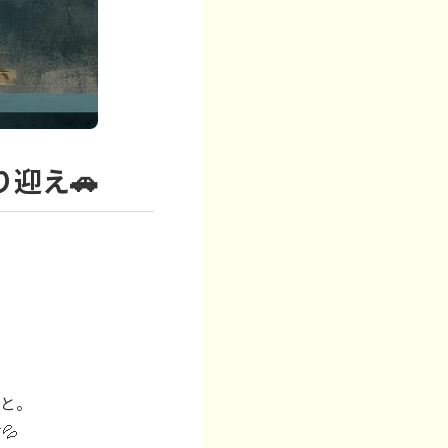
迎え🚗
こと。
💦