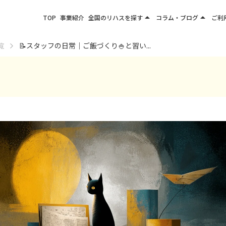
arrow_drop_up
arrow_drop_up
TOP
事業紹介
全国のリハスを探す
コラム・ブログ
ご利
関東エリア
お役立ちコラム
覧
📝スタッフの日常｜ご飯づくり🍚と習い...
東北エリア
事業所ブログ
甲信越エリア
北陸エリア
東海エリア
関西エリア
四国・九州エリア