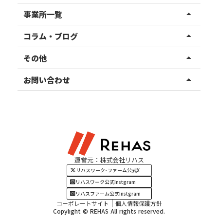
リハスワーク
事業所一覧
arrow_drop_up
リハスファーム
関東エリア
コラム・ブログ
arrow_drop_up
東北エリア
事業所ブログ
その他
arrow_drop_up
甲信越エリア
ご利用者様の声
お知らせ
お問い合わせ
arrow_drop_up
北陸エリア
お役立ちコラム
よくある質問
資料請求
東海エリア
見学・相談
関西エリア
運営元：株式会社リハス
四国・九州エリア
リハスワーク･ファーム公式X
リハスワーク公式Instgram
リハスファーム公式Instgram
コーポレートサイト
個人情報保護方針
Copylight © REHAS All rights reserved.