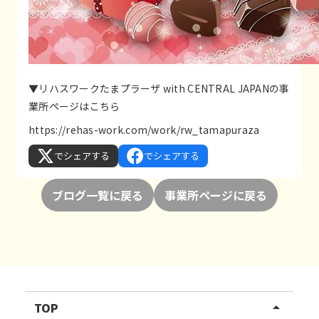
▼リハスワークたまプラーザ with CENTRAL JAPANの事
業所ページはこちら
https://rehas-work.com/work/rw_tamapuraza
でシェアする
でシェアする
ブログ一覧に戻る
事業所ページに戻る
TOP
arrow_drop_up