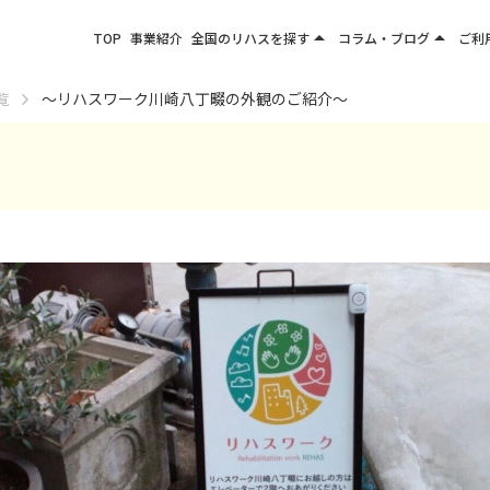
arrow_drop_up
arrow_drop_up
TOP
事業紹介
全国のリハスを探す
コラム・ブログ
ご利
関東エリア
お役立ちコラム
覧
～リハスワーク川崎八丁畷の外観のご紹介～
東北エリア
事業所ブログ
甲信越エリア
北陸エリア
東海エリア
関西エリア
四国・九州エリア