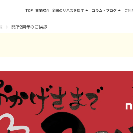
arrow_drop_up
arrow_drop_up
TOP
事業紹介
全国のリハスを探す
コラム・ブログ
ご利
関東エリア
お役立ちコラム
覧
開所2周年のご挨拶
東北エリア
事業所ブログ
甲信越エリア
北陸エリア
東海エリア
関西エリア
四国・九州エリア